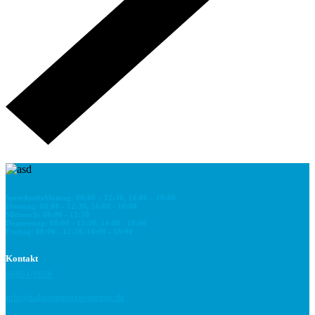
Sprechzeite
Montag:
08:00 – 12:30, 14:00 – 18:00
Dienstag:
08:00 - 12:30, 14:00 - 18:00
Mittwoch:
08:00 - 12:30
Donnerstag:
08:00 - 12:30, 14:00 - 18:00
Freitag:
08:00 - 12:30, 14:00 - 18:00
Kontakt
06804/6606
info@zahnarztpraxis-menne.de