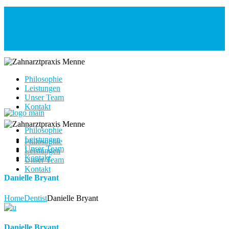
06804/6606
info@zahnarztpraxis-menne.de
Sains-Richaumont-Straße 13, 66399 Mandelbachtal Bliesmengen-Bolchen
Philosophie
Leistungen
Unser Team
Kontakt
Philosophie
Leistungen
Philosophie
Unser Team
Leistungen
Kontakt
Unser Team
Kontakt
Danielle Bryant
Home
Dentist
Danielle Bryant
Danielle Bryant